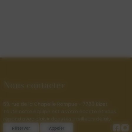
Nous contacter
59, rue de la Chapelle Rompue - 7783 Bizet
Toute notre équipe est à votre écoute et vous
répond avec plaisir dans les meilleurs délais.
Réserver
Appeler