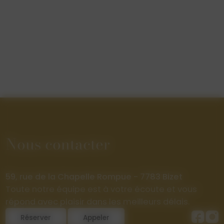
Nous contacter
59, rue de la Chapelle Rompue - 7783 Bizet
Toute notre équipe est à votre écoute et vous
répond avec plaisir dans les meilleurs délais.
Réserver
Appeler