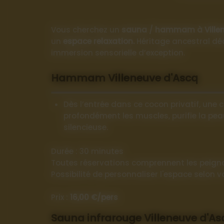
Vous cherchez un
sauna / hammam à Villen
un
espace relaxation.
Héritage ancestral déd
immersion sensorielle d’exception.
Hammam Villeneuve d'Ascq
Dès l’entrée dans ce cocon privatif, une chaleur réconfortante enveloppe le corps et apaise l’esprit. La douce vapeur du hammam détend
profondément les muscles, purifie la pe
silencieuse.
Durée : 30 minutes
Toutes réservations comprennent les peignoir
Possibilité de personnaliser l'espace selon 
Prix :
16,00 €/pers
Sauna infrarouge Villeneuve d'As