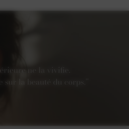
rieure ne la vivifie.
 sur la beauté du corps.”