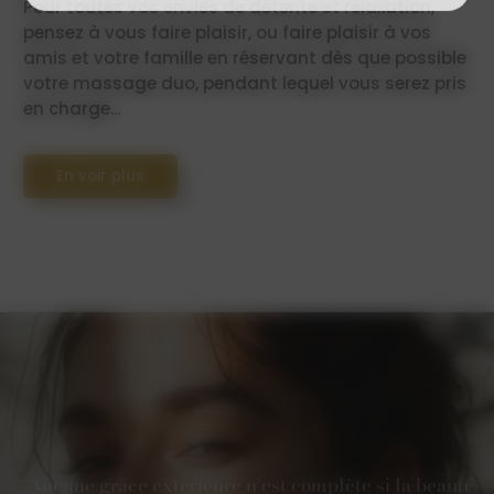
Pour toutes vos envies de détente et relaxation,
pensez à vous faire plaisir, ou faire plaisir à vos
amis et votre famille en réservant dès que possible
votre massage duo, pendant lequel vous serez pris
en charge...
En voir plus
“Aucune grâce extérieure n’est complète si la beauté