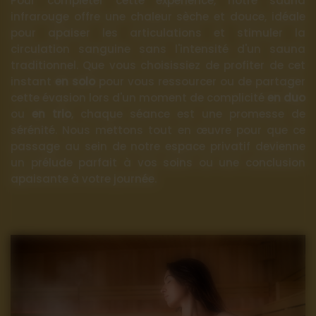
Pour compléter cette expérience, notre sauna
infrarouge offre une chaleur sèche et douce, idéale
pour apaiser les articulations et stimuler la
circulation sanguine sans l'intensité d'un sauna
traditionnel. Que vous choisissiez de profiter de cet
instant
en solo
pour vous ressourcer ou de partager
cette évasion lors d'un moment de complicité
en duo
ou
en trio
, chaque séance est une promesse de
sérénité. Nous mettons tout en œuvre pour que ce
passage au sein de notre espace privatif devienne
un prélude parfait à vos soins ou une conclusion
apaisante à votre journée.