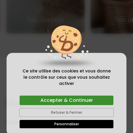
Sauna / Hammam Houplines
Nos forfaits
Nos of
Nos forfaits
Ce site utilise des cookies et vous donne
Tous nos forfaits sont
le contrôle sur ceux que vous souhaitez
Nos of
disponibles en bon cadeau
activer
personnalisé.
Décou
Blog d'actualité
Valable toute l’année !
Accepter & Continuer
Découvrir
Refuser & Fermer
Massage Duo ou Trio Près de Lille (59)
Personnaliser