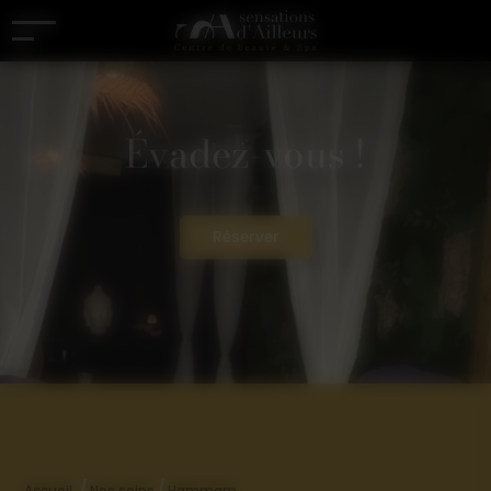
Panneau de gestion des cookies
Évadez-vous !
Réserver
/
/
Accueil
Nos soins
Hammam