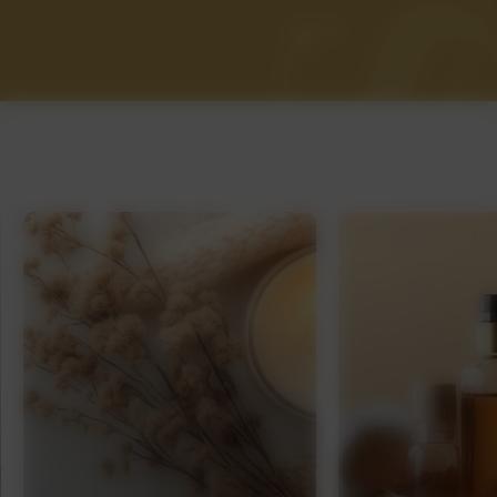
Sauna / Hammam Bizet
Sauna / Hammam Nieppe
Sauna / Hammam Lille
Sauna / Hammam Armentières
Sauna / Hammam Bailleul
Sauna / Hammam Comines
Sauna / Hammam Villeneuve d'Ascq
Sauna / Hammam Erquinghem-Lys
Sauna / Hammam Pérenchies
Sauna / Hammam Hazebrouck
Sauna / Hammam Mouscron
Sauna / Hammam Verlinghem
Sauna / Hammam Roubaix
Sauna / Hammam Englos
Sauna / Hammam Lambersart
Sauna / Hammam Lomme